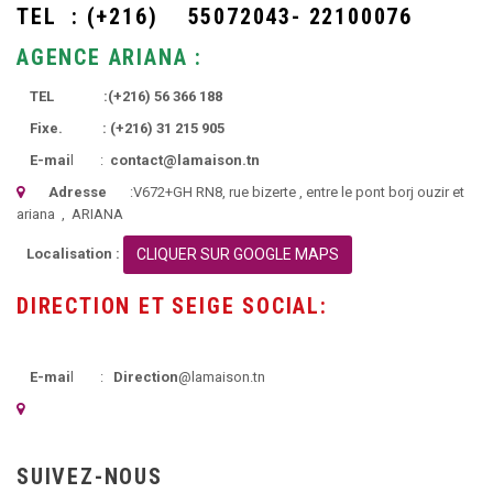
TEL :
(+216)
55072043- 22100076
AGENCE ARIANA :
TEL :
(+216)
56 366 188
Fixe. :
(+216)
31 215 905
E-mai
l :
contact@lamaison.tn
Adresse
:
V672+GH RN8, rue bizerte
, entre le pont borj ouzir et
ariana ,
ARIANA
Localisation :
CLIQUER SUR GOOGLE MAPS
DIRECTION ET SEIGE SOCIAL:
E-mai
l :
Direction
@lamaison.tn
SUIVEZ-NOUS