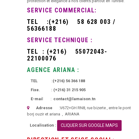
protection et élégance à nos clients partout en Tunisie.
SERVICE COMMERCIAL:
TEL
:
(+216)
58 628 003 /
56366188
SERVICE TECHNIQUE :
TEL :
(+216)
55072043-
22100076
AGENCE ARIANA :
TEL :
(+216)
56 366 188
Fixe. :
(+216)
31 215 905
E-mai
l :
contact@lamaison.tn
Adresse
:
V672+GH RN8, rue bizerte
, entre le pont
borj ouzir et ariana ,
ARIANA
Localisation :
CLIQUER SUR GOOGLE MAPS