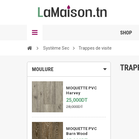
SHOP
Système Sec
Trappes de visite
TRAP
MOULURE
MOQUETTE PVC
Harvey
25,000DT
28,000DT
MOQUETTE PVC
Barn Wood