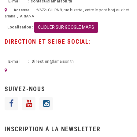
E-mai
l :
contact@lamaison.tn
Adresse
:
V672+GH RN8, rue bizerte
, entre le pont borj ouzir et
ariana ,
ARIANA
Localisation :
CLIQUER SUR GOOGLE MAPS
DIRECTION ET SEIGE SOCIAL:
E-mai
l :
Direction
@lamaison.tn
SUIVEZ-NOUS
INSCRIPTION À LA NEWSLETTER