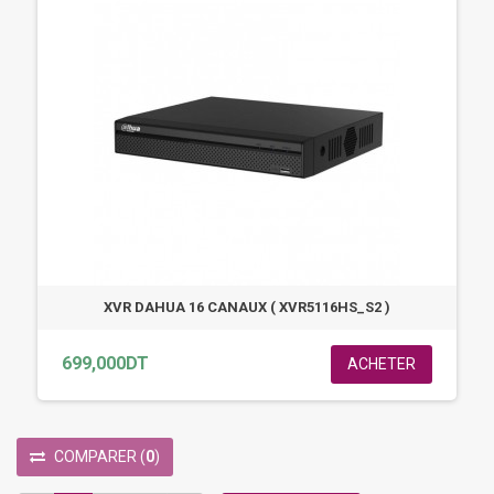
XVR DAHUA 16 CANAUX ( XVR5116HS_S2 )
699,000DT
ACHETER
COMPARER
(
0
)