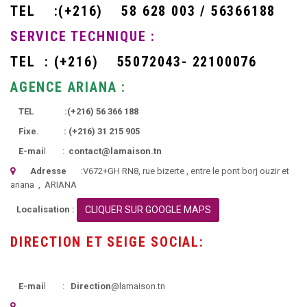
TEL
:
(+216)
58 628 003 / 56366188
SERVICE TECHNIQUE :
TEL :
(+216)
55072043- 22100076
AGENCE ARIANA :
TEL :
(+216)
56 366 188
Fixe. :
(+216)
31 215 905
E-mai
l :
contact@lamaison.tn
Adresse
:
V672+GH RN8, rue bizerte
, entre le pont borj ouzir et
ariana ,
ARIANA
Localisation :
CLIQUER SUR GOOGLE MAPS
DIRECTION ET SEIGE SOCIAL:
E-mai
l :
Direction
@lamaison.tn