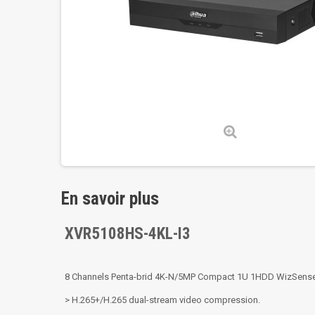
En savoir plus
XVR5108HS-4KL-I3
8 Channels Penta-brid 4K-N/5MP Compact 1U 1HDD WizSense 
> H.265+/H.265 dual-stream video compression.