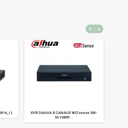
B16_I )
XVR DAHUA 8 CANAUX WIZsense 5M-
XVR
N/1080P...