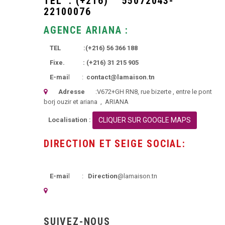
TEL :
(+216)
55072043-
22100076
AGENCE ARIANA :
TEL :
(+216)
56 366 188
Fixe. :
(+216)
31 215 905
E-mai
l :
contact@lamaison.tn
Adresse
:
V672+GH RN8, rue bizerte
, entre le pont
borj ouzir et ariana ,
ARIANA
Localisation :
CLIQUER SUR GOOGLE MAPS
DIRECTION ET SEIGE SOCIAL:
E-mai
l :
Direction
@lamaison.tn
SUIVEZ-NOUS