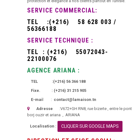
protection et élégance à nos clients partout en Tunisie.
SERVICE COMMERCIAL:
TEL
:
(+216)
58 628 003 /
56366188
SERVICE TECHNIQUE :
TEL :
(+216)
55072043-
22100076
AGENCE ARIANA :
TEL :
(+216)
56 366 188
Fixe. :
(+216)
31 215 905
E-mai
l :
contact@lamaison.tn
Adresse
:
V672+GH RN8, rue bizerte
, entre le pont
borj ouzir et ariana ,
ARIANA
Localisation :
CLIQUER SUR GOOGLE MAPS