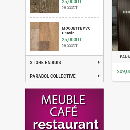
25,000DT
28,000DT
MOQUETTE PVC
Chavin
25,000DT
28,000DT
PANN
STORE EN BOIS
209,0
PARABOL COLLECTIVE