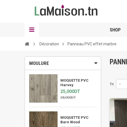
SHOP
Décoration
Panneau PVC effet marbre
PANN
MOULURE
MOQUETTE PVC
Tri
--
Harvey
25,000DT
28,000DT
MOQUETTE PVC
Barn Wood