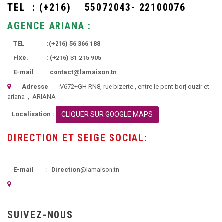
TEL :
(+216)
55072043- 22100076
AGENCE ARIANA :
TEL :
(+216)
56 366 188
Fixe. :
(+216)
31 215 905
E-mai
l :
contact@lamaison.tn
Adresse
:
V672+GH RN8, rue bizerte
, entre le pont borj ouzir et
ariana ,
ARIANA
Localisation :
CLIQUER SUR GOOGLE MAPS
DIRECTION ET SEIGE SOCIAL:
E-mai
l :
Direction
@lamaison.tn
SUIVEZ-NOUS