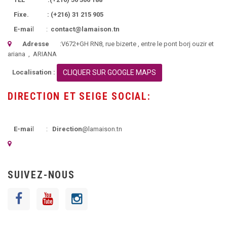
Fixe. :
(+216)
31 215 905
E-mai
l :
contact@lamaison.tn
Adresse
:
V672+GH RN8, rue bizerte
, entre le pont borj ouzir et
ariana ,
ARIANA
Localisation :
CLIQUER SUR GOOGLE MAPS
DIRECTION ET SEIGE SOCIAL:
E-mai
l :
Direction
@lamaison.tn
SUIVEZ-NOUS