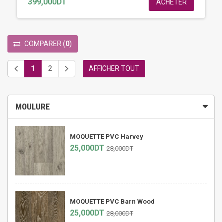
399,000DT
ACHETER
COMPARER
(
0
)
1
2
AFFICHER TOUT
MOULURE
MOQUETTE PVC Harvey
25,000DT
28,000DT
MOQUETTE PVC Barn Wood
25,000DT
28,000DT