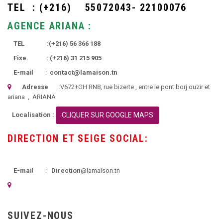
TEL :
(+216)
55072043- 22100076
AGENCE ARIANA :
TEL :
(+216)
56 366 188
Fixe. :
(+216)
31 215 905
E-mai
l :
contact@lamaison.tn
Adresse
:
V672+GH RN8, rue bizerte
, entre le pont borj ouzir et
ariana ,
ARIANA
Localisation :
CLIQUER SUR GOOGLE MAPS
DIRECTION ET SEIGE SOCIAL:
E-mai
l :
Direction
@lamaison.tn
SUIVEZ-NOUS