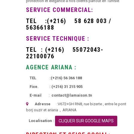
protection et élégance à nos clients partout en Tunisie.
SERVICE COMMERCIAL:
TEL
:
(+216)
58 628 003 /
56366188
SERVICE TECHNIQUE :
TEL :
(+216)
55072043-
22100076
AGENCE ARIANA :
TEL :
(+216)
56 366 188
Fixe. :
(+216)
31 215 905
E-mai
l :
contact@lamaison.tn
Adresse
:
V672+GH RN8, rue bizerte
, entre le pont
borj ouzir et ariana ,
ARIANA
Localisation :
CLIQUER SUR GOOGLE MAPS