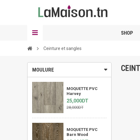
SHOP
Ceinture et sangles
CEIN
MOULURE
MOQUETTE PVC
Harvey
25,000DT
28,000DT
MOQUETTE PVC
Barn Wood