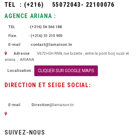
TEL :
(+216)
55072043- 22100076
AGENCE ARIANA :
TEL :
(+216)
56 366 188
Fixe. :
(+216)
31 215 905
E-mai
l :
contact@lamaison.tn
Adresse
:
V672+GH RN8, rue bizerte
, entre le pont borj ouzir et
ariana ,
ARIANA
Localisation :
CLIQUER SUR GOOGLE MAPS
DIRECTION ET SEIGE SOCIAL:
E-mai
l :
Direction
@lamaison.tn
SUIVEZ-NOUS