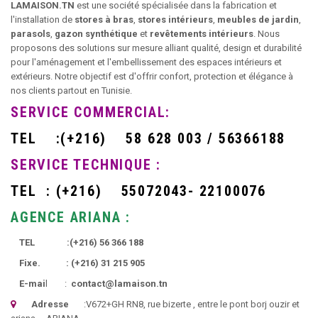
LAMAISON.TN
est une société spécialisée dans la fabrication et
l'installation de
stores à bras
,
stores intérieurs
,
meubles de jardin
,
parasols
,
gazon synthétique
et
revêtements intérieurs
. Nous
proposons des solutions sur mesure alliant qualité, design et durabilité
pour l'aménagement et l'embellissement des espaces intérieurs et
extérieurs. Notre objectif est d'offrir confort, protection et élégance à
nos clients partout en Tunisie.
SERVICE COMMERCIAL:
TEL
:
(+216)
58 628 003 / 56366188
SERVICE TECHNIQUE :
TEL :
(+216)
55072043- 22100076
AGENCE ARIANA :
TEL :
(+216)
56 366 188
Fixe. :
(+216)
31 215 905
E-mai
l :
contact@lamaison.tn
Adresse
:
V672+GH RN8, rue bizerte
, entre le pont borj ouzir et