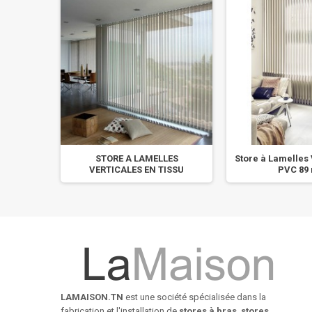
SIBLE
STORE A LAMELLES
Store à Lamelles 
VERTICALES EN TISSU
PVC 89
LAMAISON.TN
est une société spécialisée dans la
fabrication et l'installation de
stores à bras
,
stores