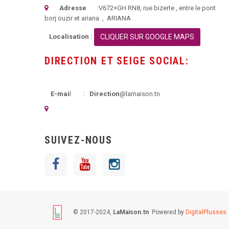
Adresse
:
V672+GH RN8, rue bizerte
, entre le pont
borj ouzir et ariana ,
ARIANA
Localisation :
CLIQUER SUR GOOGLE MAPS
DIRECTION ET SEIGE SOCIAL:
E-mai
l :
Direction
@lamaison.tn
SUIVEZ-NOUS
© 2017-2024,
LaMaison.tn
Powered by
DigitalPlusses